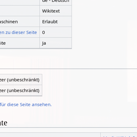
de - Deutsch
Wikitext
aschinen
Erlaubt
n zu dieser Seite
0
ite
Ja
zer (unbeschränkt)
zer (unbeschränkt)
für diese Seite ansehen.
hte