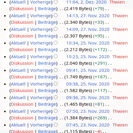
i
K
Aktuell
Vorherige
11:04, 2. Dez. 2020
Thwien
0
r
m
e
g
u
i
b
a
B
n
e
Diskussion
Beiträge
2.419 Bytes
+79
2
2
b
m
s
n
t
e
r
e
e
i
K
Aktuell
Vorherige
14:13, 27. Nov. 2020
Thwien
1
0
e
b
z
g
u
i
b
a
B
n
e
Diskussion
Beiträge
2.340 Bytes
+33
2
r
e
2
u
s
n
t
e
r
e
e
i
K
Aktuell
Vorherige
14:09, 27. Nov. 2020
Thwien
1
2
r
7
s
z
g
u
i
b
a
B
n
e
Diskussion
Beiträge
2.307 Bytes
+95
a
0
2
.
u
s
n
t
e
r
e
e
i
K
m
Aktuell
Vorherige
10:34, 25. Nov. 2020
Thwien
2
0
N
s
z
g
u
i
b
a
B
n
e
m
Diskussion
Beiträge
2.212 Bytes
+172
a
0
2
o
2
u
s
n
t
e
r
e
e
i
e
K
m
Aktuell
Vorherige
10:23, 25. Nov. 2020
Thwien
0
v
5
s
z
g
u
i
b
a
B
n
n
e
m
Diskussion
Beiträge
2.040 Bytes
+291
a
e
.
u
s
n
t
e
r
e
e
f
i
e
K
m
Aktuell
Vorherige
09:41, 25. Nov. 2020
Thwien
m
N
s
z
g
u
i
b
a
B
a
n
n
e
m
Diskussion
Beiträge
1.749 Bytes
+167
a
b
o
u
s
n
t
e
r
e
s
e
f
i
e
K
m
Aktuell
Vorherige
09:38, 25. Nov. 2020
Thwien
e
v
s
z
g
u
i
b
a
s
B
a
n
n
e
m
Diskussion
Beiträge
1.582 Bytes
+117
a
r
e
u
s
n
t
e
r
u
e
s
e
f
i
e
K
m
Aktuell
Vorherige
09:36, 25. Nov. 2020
Thwien
2
m
s
z
g
u
i
b
n
a
s
B
a
n
n
e
m
Diskussion
Beiträge
1.465 Bytes
+81
a
0
b
u
s
n
t
e
g
r
u
e
s
e
f
i
e
K
m
Aktuell
Vorherige
07:50, 23. Nov. 2020
Thwien
2
e
s
z
g
u
i
b
n
a
s
B
a
n
n
e
m
Diskussion
Beiträge
1.384 Bytes
+269
a
0
r
2
u
s
n
t
e
g
r
u
e
s
e
f
i
e
K
m
Aktuell
Vorherige
07:45, 23. Nov. 2020
Thwien
2
3
s
z
g
u
i
b
n
a
s
B
a
n
n
e
m
Diskussion
Beiträge
1.115 Bytes
−4
a
0
.
u
s