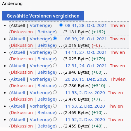
Änderung
Aktuell
Vorherige
08:41, 28. Okt. 2021
Thwien
Diskussion
Beiträge
3.181 Bytes
+162
2
K
Aktuell
Vorherige
08:39, 28. Okt. 2021
Thwien
8
e
Diskussion
Beiträge
3.019 Bytes
−6
.
i
K
Aktuell
Vorherige
14:11, 27. Okt. 2021
Thwien
O
n
e
Diskussion
Beiträge
3.025 Bytes
+179
k
2
e
i
K
Aktuell
Vorherige
12:31, 24. Okt. 2021
Thwien
t
7
B
n
e
Diskussion
Beiträge
2.846 Bytes
+60
o
.
2
e
e
i
K
Aktuell
Vorherige
20:20, 15. Dez. 2020
Thwien
b
O
4
a
B
n
e
Diskussion
Beiträge
2.786 Bytes
+310
e
k
.
1
r
e
e
i
K
Aktuell
Vorherige
11:53, 2. Dez. 2020
Thwien
r
t
O
5
b
a
B
n
e
Diskussion
Beiträge
2.476 Bytes
+7
2
o
k
.
2
e
r
e
e
i
K
Aktuell
Vorherige
11:53, 2. Dez. 2020
Thwien
0
b
t
D
.
i
b
a
B
n
e
Diskussion
Beiträge
2.469 Bytes
+10
2
e
o
e
D
t
e
r
e
e
i
K
Aktuell
Vorherige
11:52, 2. Dez. 2020
Thwien
1
r
b
z
e
u
i
b
a
B
n
e
Diskussion
Beiträge
2.459 Bytes
+40
2
e
e
z
n
t
e
r
e
e