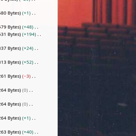
580 Bytes
+1
579 Bytes
+48
531 Bytes
+194
337 Bytes
+24
313 Bytes
+52
261 Bytes
−3
264 Bytes
0
264 Bytes
0
264 Bytes
+1
263 Bytes
+40