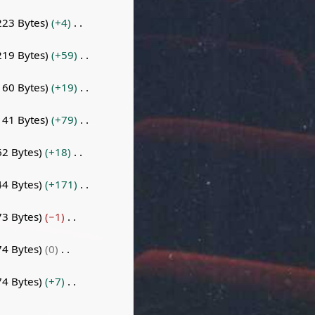
223 Bytes
+4
219 Bytes
+59
160 Bytes
+19
141 Bytes
+79
62 Bytes
+18
44 Bytes
+171
73 Bytes
−1
74 Bytes
0
74 Bytes
+7