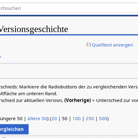
ersionsgeschichte
Quelltext anzeigen
n
schieds: Markiere die Radiobuttons der zu vergleichenden Ver
altfläche am unteren Rand.
schied zur aktuellen Version,
(Vorherige)
= Unterschied zur vo
jüngere 50
|
ältere 50
) (
20
|
50
|
100
|
250
|
500
)