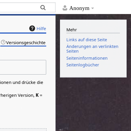
Anonym
Hilfe
Mehr
Links auf diese Seite
Versionsgeschichte
Änderungen an verlinkten
Seiten
Seiten­­informationen
Seitenlogbücher
sionen und drücke die
rherigen Version,
K
=