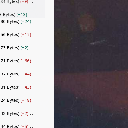
684 Bytes
−9
3 Bytes
+13
680 Bytes
+24
656 Bytes
−17
673 Bytes
+2
671 Bytes
−66
737 Bytes
−44
781 Bytes
−43
824 Bytes
−18
842 Bytes
−2
844 Bytes
−5