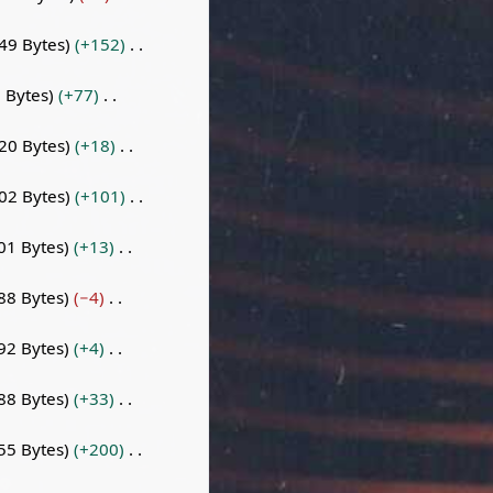
49 Bytes
+152
 Bytes
+77
20 Bytes
+18
02 Bytes
+101
01 Bytes
+13
88 Bytes
−4
92 Bytes
+4
88 Bytes
+33
55 Bytes
+200