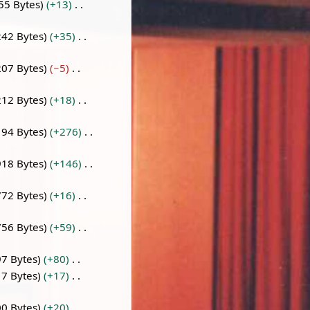
55 Bytes
+13
242 Bytes
+35
207 Bytes
−5
212 Bytes
+18
194 Bytes
+276
918 Bytes
+146
772 Bytes
+16
756 Bytes
+59
97 Bytes
+80
17 Bytes
+17
00 Bytes
+20