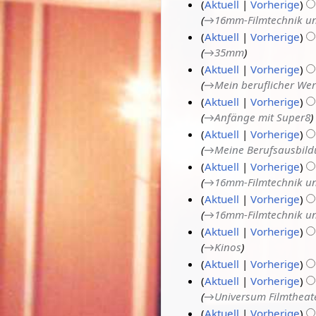
Aktuell
Vorherige
2
a
J
→
16mm-Filmtechnik un
0
r
a
Aktuell
Vorherige
2
2
n
→
35mm
1
0
u
1
Aktuell
Vorherige
2
a
8
→
Mein beruflicher We
1
r
.
1
Aktuell
Vorherige
2
D
6
→
Anfänge mit Super8
0
e
.
Aktuell
Vorherige
2
z
D
→
Meine Berufsausbil
1
e
e
Aktuell
Vorherige
m
z
→
16mm-Filmtechnik un
b
e
Aktuell
Vorherige
e
m
→
16mm-Filmtechnik un
r
b
Aktuell
Vorherige
2
e
→
Kinos
0
r
1
Aktuell
Vorherige
2
2
2
K
0
0
.
8
Aktuell
Vorherige
e
→
Universum Filmtheat
2
D
.
i
0
e
D
Aktuell
Vorherige