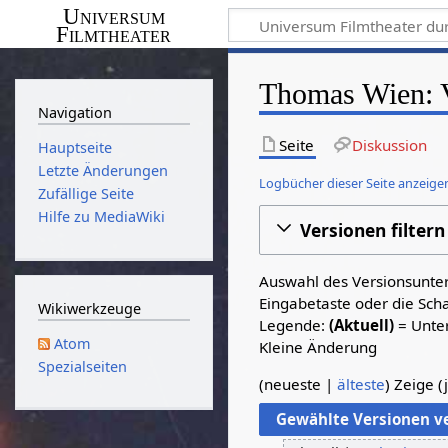
Universum
Filmtheater
Thomas Wien: V
Navigation
Seite
Diskussion
Hauptseite
Letzte Änderungen
Logbücher dieser Seite anzeige
Zufällige Seite
Hilfe zu MediaWiki
Versionen filtern
Auswahl des Versionsunter
Eingabetaste oder die Sch
Wikiwerkzeuge
Legende:
(Aktuell)
= Unter
Atom
Kleine Änderung
Spezialseiten
(
neueste
|
älteste
) Zeige (