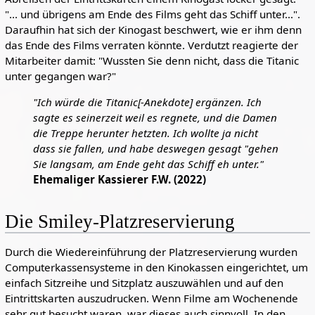
"... und übrigens am Ende des Films geht das Schiff unter...".
Daraufhin hat sich der Kinogast beschwert, wie er ihm denn
das Ende des Films verraten könnte. Verdutzt reagierte der
Mitarbeiter damit: "Wussten Sie denn nicht, dass die Titanic
unter gegangen war?"
"Ich würde die Titanic[-Anekdote] ergänzen. Ich
sagte es seinerzeit weil es regnete, und die Damen
die Treppe herunter hetzten. Ich wollte ja nicht
dass sie fallen, und habe deswegen gesagt "gehen
Sie langsam, am Ende geht das Schiff eh unter."
Ehemaliger Kassierer F.W. (2022)
Die Smiley-Platzreservierung
Durch die Wiedereinführung der Platzreservierung wurden
Computerkassensysteme in den Kinokassen eingerichtet, um
einfach Sitzreihe und Sitzplatz auszuwählen und auf den
Eintrittskarten auszudrucken. Wenn Filme am Wochenende
sehr gut besucht waren, war dieses auch sinnvoll. In den