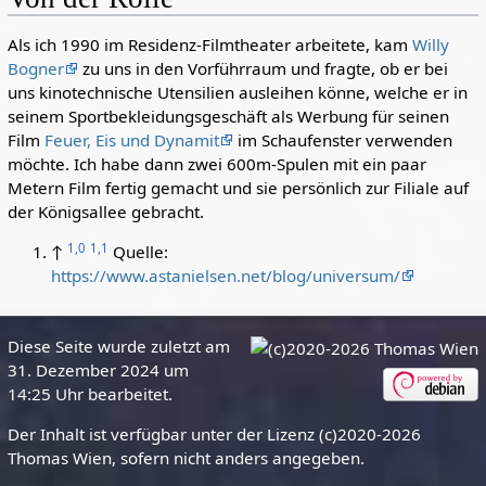
Als ich 1990 im Residenz-Filmtheater arbeitete, kam
Willy
Bogner
zu uns in den Vorführraum und fragte, ob er bei
uns kinotechnische Utensilien ausleihen könne, welche er in
seinem Sportbekleidungsgeschäft als Werbung für seinen
Film
Feuer, Eis und Dynamit
im Schaufenster verwenden
möchte. Ich habe dann zwei 600m-Spulen mit ein paar
Metern Film fertig gemacht und sie persönlich zur Filiale auf
der Königsallee gebracht.
1,0
1,1
↑
Quelle:
https://www.astanielsen.net/blog/universum/
Diese Seite wurde zuletzt am
31. Dezember 2024 um
14:25 Uhr bearbeitet.
Der Inhalt ist verfügbar unter der Lizenz (c)2020-2026
Thomas Wien, sofern nicht anders angegeben.