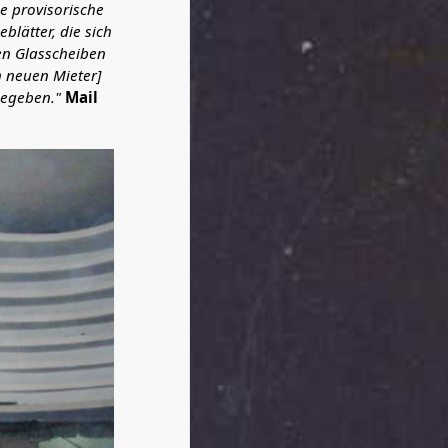
ne provisorische
blätter, die sich
en Glasscheiben
n neuen Mieter]
gegeben."
Mail