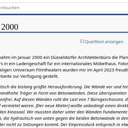
 2000
Quelltext anzeigen
nahm im Januar 2000 ein Düsseldorfer Architektenbüro die Pl
s in ein Ladengeschäft für ein internationales Möbelhaus. Foto
gen Universum Filmtheaters wurden mir im April 2023 freudli
tseite zur Verfügung gestellt.
tatisch die bislang größte Herausforderung. Die Wände vor und hi
andhohe Träger in Form von Betonwänden. Diese überspannten 
zenfrei. Auf diesen Wänden ruht die Last von 7 Bürogeschossen, 
 vermietet waren. [Der neue Mieter] wollte unbedingt einen dire
den Kinosaal. Wir mussten daher unter den Wänden Fundamente f
, die hydraulisch von unten gegen die beiden Betonwände in de
ter nicht zu Setzungen kommt. Der Einpressduck entsprach in e