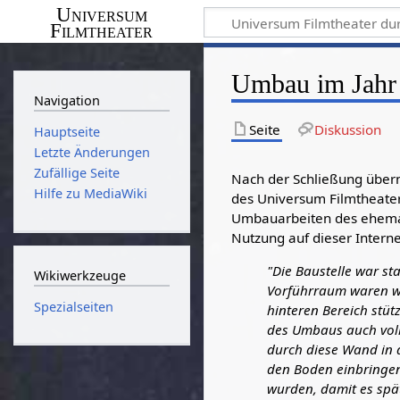
Universum
Filmtheater
Umbau im Jahr
Navigation
Seite
Diskussion
Hauptseite
Letzte Änderungen
Zufällige Seite
Nach der Schließung über
Hilfe zu MediaWiki
des Universum Filmtheater
Umbauarbeiten des ehemali
Nutzung auf dieser Interne
"Die Baustelle war s
Wikiwerkzeuge
Vorführraum waren w
Spezialseiten
hinteren Bereich stüt
des Umbaus auch voll
durch diese Wand in 
den Boden einbringen
wurden, damit es spä