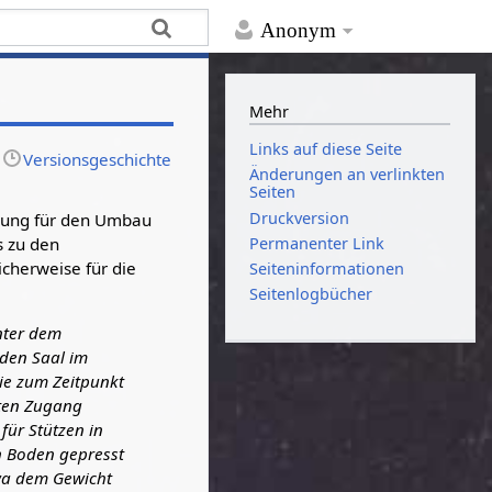
Anonym
Mehr
Links auf diese Seite
Versionsgeschichte
Änderungen an verlinkten
Seiten
Druckversion
anung für den Umbau
Permanenter Link
s zu den
cherweise für die
Seiten­­informationen
Seitenlogbücher
nter dem
den Saal im
die zum Zeitpunkt
kten Zugang
ür Stützen in
n Boden gepresst
twa dem Gewicht