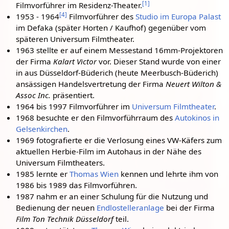
[
1
]
Filmvorführer im Residenz-Theater.
[
4
]
1953 - 1964
Filmvorführer des
Studio im Europa Palast
im Defaka (später Horten / Kaufhof) gegenüber vom
späteren Universum Filmtheater.
1963 stellte er auf einem Messestand 16mm-Projektoren
der Firma
Kalart Victor
vor. Dieser Stand wurde von einer
in aus Düsseldorf-Büderich (heute Meerbusch-Büderich)
ansässigen Handelsvertretung der Firma
Neuert Wilton &
Assoc Inc.
präsentiert.
1964 bis 1997 Filmvorführer im
Universum Filmtheater
.
1968 besuchte er den Filmvorführraum des
Autokinos in
Gelsenkirchen
.
1969 fotografierte er die Verlosung eines VW-Käfers zum
aktuellen Herbie-Film im Autohaus in der Nähe des
Universum Filmtheaters.
1985 lernte er
Thomas Wien
kennen und lehrte ihm von
1986 bis 1989 das Filmvorführen.
1987 nahm er an einer Schulung für die Nutzung und
Bedienung der neuen
Endlostelleranlage
bei der Firma
Film Ton Technik Düsseldorf
teil.