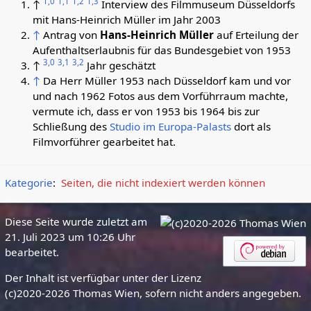
1,0
1,1
1,2
1,3
↑
Interview des Filmmuseum Düsseldorfs
mit Hans-Heinrich Müller im Jahr 2003
↑
Antrag von
Hans-Heinrich Müller
auf Erteilung der
Aufenthaltserlaubnis für das Bundesgebiet von 1953
3,0
3,1
3,2
↑
Jahr geschätzt
↑
Da Herr Müller 1953 nach Düsseldorf kam und vor
und nach 1962 Fotos aus dem Vorführraum machte,
vermute ich, dass er von 1953 bis 1964 bis zur
Schließung des
Studio im Europa-Palasts
dort als
Filmvorführer gearbeitet hat.
Kategorie
:
Seiten, die nicht indexiert werden können
Diese Seite wurde zuletzt am
21. Juli 2023 um 10:26 Uhr
bearbeitet.
Der Inhalt ist verfügbar unter der Lizenz
(c)2020-2026 Thomas Wien, sofern nicht anders angegeben.