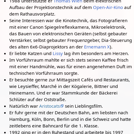
1988 unterstützte er
Thomas Wien
beim elektrischen
Aufbau der Projektionstechnik auf dem
Open-Air-Kino
auf
dem Rathausvorplatz.
Seine Interessen war die Kinotechnik, das Fotografieren
mit einer Canon Spiegelreflexkamera, Mikroelektronik,
das Bauen von elektronischen Geräten (selbst gebauter
Verstärker, selbst gebauter Frequenzgeber, Dia-Steuerung
des alten 6x6-Diaprojektors an der
Ernemann X
).
Er liebte Katzen und
Lissy
lag ihm besonders am Herzen.
Im Vorführraum mahlte er sich stets seinen Kaffee frisch
mit einer Handmühle, was für einen angenehmen Duft im
technischen Vorführraum sorgte.
Er besuchte gerne zur Mittagszeit Cafés und Restaurants,
wie Leysieffer, Marché in der Kögalerie, Bittner und
Heinemann. Und er war Stammkunde der Bäckerei
Schlüter auf der Oststraße.
Natürlich war
Aristocats
sein Lieblingsfilm.
Er fuhr gerne mit der Deutschen Bahn, am liebsten nach
Hamburg, Köln, Bonn, Berlin und in die Schweiz und hatte
zeitlebens eine Bahncard für die 1. Klasse.
1992 ging er in den Ruhestand und arbeitete bis 1997