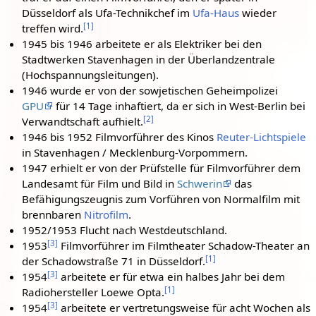
Düsseldorf als Ufa-Technikchef im
Ufa-Haus
wieder
[
1
]
treffen wird.
1945 bis 1946 arbeitete er als Elektriker bei den
Stadtwerken Stavenhagen in der Überlandzentrale
(Hochspannungsleitungen).
1946 wurde er von der sowjetischen Geheimpolizei
GPU
für 14 Tage inhaftiert, da er sich in West-Berlin bei
[
2
]
Verwandtschaft aufhielt.
1946 bis 1952 Filmvorführer des Kinos
Reuter-Lichtspiele
in Stavenhagen / Mecklenburg-Vorpommern.
1947 erhielt er von der Prüfstelle für Filmvorführer dem
Landesamt für Film und Bild in
Schwerin
das
Befähigungszeugnis zum Vorführen von Normalfilm mit
brennbaren
Nitrofilm
.
1952/1953 Flucht nach Westdeutschland.
[
3
]
1953
Filmvorführer im Filmtheater Schadow-Theater an
[
1
]
der Schadowstraße 71 in Düsseldorf.
[
3
]
1954
arbeitete er für etwa ein halbes Jahr bei dem
[
1
]
Radiohersteller Loewe Opta.
[
3
]
1954
arbeitete er vertretungsweise für acht Wochen als